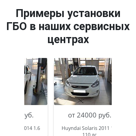
Примеры установки
ГБО в наших сервисных
центрах
б.
от 24000 руб.
от 25
4 1.6
Huyndai Solaris 2011 1.6
Mazda 3 
110 лс