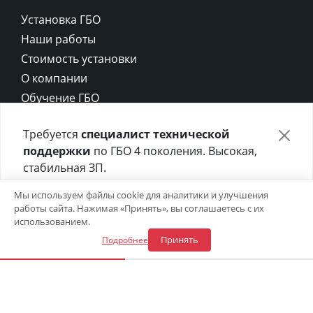
Установка ГБО
Наши работы
Стоимость установки
О компании
Обучение ГБО
Контакты
Требуется
специалист технической
Карта сайта
поддержки
по ГБО 4 поколения. Высокая,
Политика конфиденциальности
стабильная ЗП.
Политика cookie
Отправьте своё резюме в форме ниже 👇
Мы используем файлы cookie для аналитики и улучшения
работы сайта. Нажимая «Принять», вы соглашаетесь с их
Откликнуться на вакансию
использованием.
Принять
Подробнее