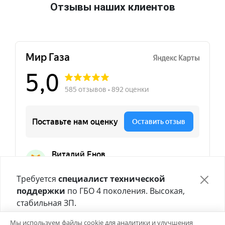
Отзывы наших клиентов
Требуется
специалист технической
поддержки
по ГБО 4 поколения. Высокая,
стабильная ЗП.
Отправьте своё резюме в форме ниже 👇
Мы используем файлы cookie для аналитики и улучшения