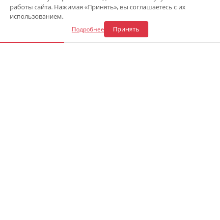
работы сайта. Нажимая «Принять», вы соглашаетесь с их
Откликнуться на вакансию
использованием.
Принять
Подробнее
«Центр газового оборудования»
Адрес СТО в Сочи
:
ул. Каспийская 54а
—
8 (900) 241-43-30