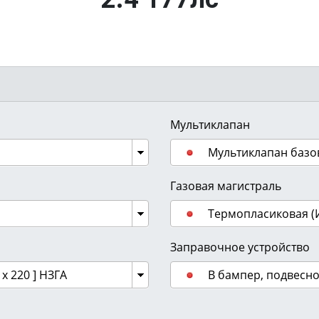
Мультиклапан
Мультиклапан базо
Газовая магистраль
Термопласиковая (
Заправочное устройство
х 220 ] НЗГА
В бампер, подвесн