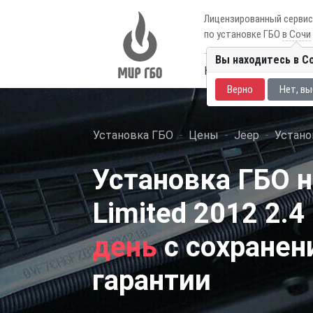
Лицензированный серви
по установке ГБО
в Сочи
Вы находитесь в С
Каталог авто
Цены
Верно
Нет, вы
Установка ГБО
Цены
Jeep
Устано
Установка ГБО 
Limited 2012 2.
день
с сохранен
гарантии