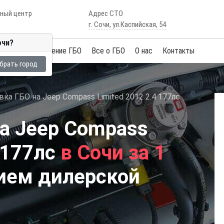
сный центр
Адрес СТО
г. Сочи, ул.Каспийская, 54
очи?
Услуги
Обучение ГБО
Все о ГБО
О нас
Контакты
брать город
вка ГБО на Jeep Compass Limited 2012 2.4 177лс
на Jeep Compass
4 177лс
в Сочи за 1
ием дилерской