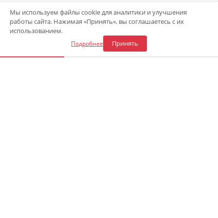
Отправьте своё резюме в форме ниже 👇
Мы используем файлы cookie для аналитики и улучшения
работы сайта. Нажимая «Принять», вы соглашаетесь с их
Откликнуться на вакансию
использованием.
Принять
Подробнее
«Центр газового оборудования»
Адрес СТО в Сочи
: