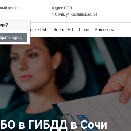
сный центр
Адрес СТО
г. Сочи, ул.Каспийская, 54
очи?
Услуги
Обучение ГБО
Все о ГБО
О нас
Контакты
брать город
БО в ГИБДД в Сочи