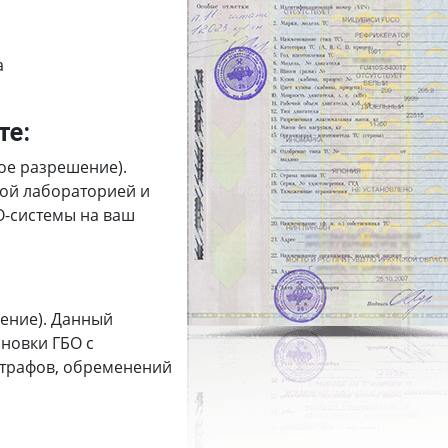
а
те:
ое разрешение).
ной лабораторией и
О-системы на ваш
ение). Данный
новки ГБО с
штрафов, обременений