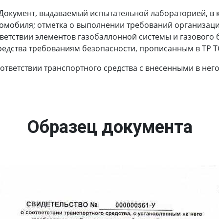
Документ, выдаваемый испытательной лабораторией, в 
томобиля; отметка о выполнении требований организаци
ветствии элементов газобаллонной системы и газового 
редства требованиям безопасности, прописанным в ТР ТС
оответствии транспортного средства с внесенными в не
Образец документа