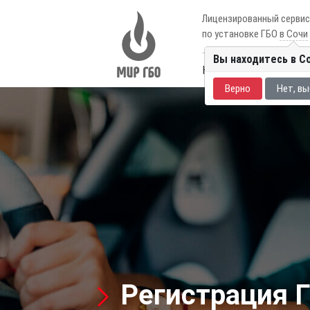
Лицензированный серви
по установке ГБО
в Сочи
Вы находитесь в С
Каталог авто
Цены
Верно
Нет, вы
Регистрация Г