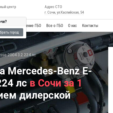
сный центр
Адрес СТО
г. Сочи, ул.Каспийская, 54
очи?
Услуги
Обучение ГБО
Все о ГБО
О нас
Контакты
брать город
sse 2004 3.2 224 лс
а Mercedes-Benz E-
224 лс
в Сочи за 1
ием дилерской