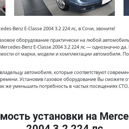
es-Benz E-Сlasse 2004 3.2 224 лс, в Сочи, звоните!
азовое оборудование практически на любой автомобиль.
Mercedes-Benz E-Сlasse 2004 3.2 224 лс — однозначно да.
имости от марки, модели и комплектации автомобиля. П
 владельцу автомобиля, которые соответствуют соврем
времени. Установив газовое оборудование Вы сможете от
так же уменьшить потребность в частых посещениях СТО.
мость установки на Merce
2004 3.2 224 лс