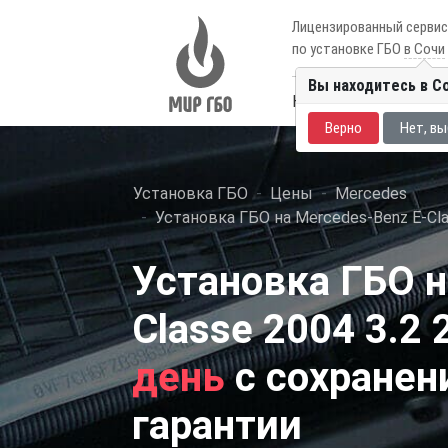
Лицензированный серви
по установке ГБО
в Сочи
Вы находитесь в С
Каталог авто
Цены
Верно
Нет, вы
Установка ГБО
Цены
Mercedes
Установка ГБО на Mercedes-Benz E-Сla
Установка ГБО н
Сlasse 2004 3.2 
день
с сохранен
гарантии