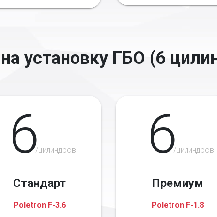
на установку ГБО (6 цили
6
6
/цилиндров
/цилиндров
Стандарт
Премиум
Poletron F-3.6
Poletron F-1.8