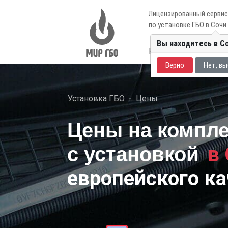
Лицензированный серви
по установке ГБО
в Сочи
Вы находитесь в С
Каталог авто
Цены
Верно
Нет, вы
Установка ГБО
Цены
Цены на компл
в
с установкой
европейского ка