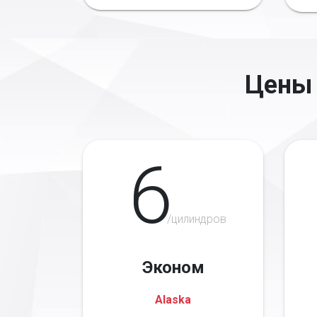
Цены 
6
/цилиндров
Эконом
Alaska