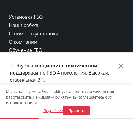
Установка ГБО
Наши работы
Стоимость установки
О компании
Обучение ГБО
Контакты
Требуется
специалист технической
Карта сайта
поддержки
по ГБО 4 поколения. Высокая,
Политика конфиденциальности
стабильная ЗП.
Политика cookie
Отправьте своё резюме в форме ниже 👇
Мы используем файлы cookie для аналитики и улучшения
работы сайта. Нажимая «Принять», вы соглашаетесь с их
Откликнуться на вакансию
использованием.
Принять
Подробнее