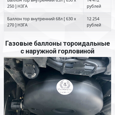
Баллон тор внутренний 63л [ 630 х
14 412
250 ] НЗГА
рублей
Баллон тор внутренний 68л [ 630 х
12 254
270 ] НЗГА
рублей
Газовые баллоны тороидальные
с наружной горловиной