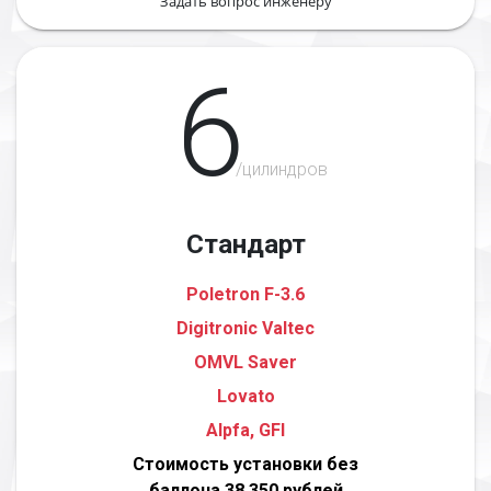
Задать вопрос инженеру
6
/цилиндров
Стандарт
Poletron F-3.6
Digitronic Valtec
OMVL Saver
Lovato
Alpfa, GFI
Стоимость установки без
баллона 38 350 рублей