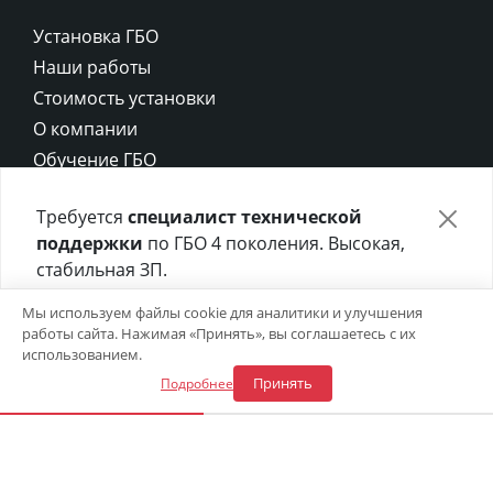
Установка ГБО
Наши работы
Стоимость установки
О компании
Обучение ГБО
Контакты
Требуется
специалист технической
Карта сайта
поддержки
по ГБО 4 поколения. Высокая,
Политика конфиденциальности
стабильная ЗП.
Политика cookie
Отправьте своё резюме в форме ниже 👇
Мы используем файлы cookie для аналитики и улучшения
работы сайта. Нажимая «Принять», вы соглашаетесь с их
Откликнуться на вакансию
использованием.
Принять
Подробнее