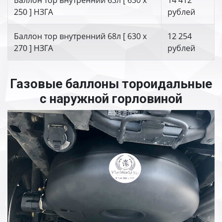
Баллон тор внутренний 63л [ 630 х
14 412
250 ] НЗГА
рублей
Баллон тор внутренний 68л [ 630 х
12 254
270 ] НЗГА
рублей
Газовые баллоны тороидальные
с наружной горловиной