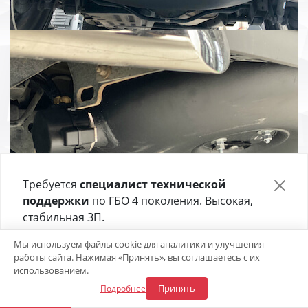
Требуется
специалист технической
поддержки
по ГБО 4 поколения. Высокая,
стабильная ЗП.
Отправьте своё резюме в форме ниже 👇
Мы используем файлы cookie для аналитики и улучшения
работы сайта. Нажимая «Принять», вы соглашаетесь с их
Откликнуться на вакансию
использованием.
Принять
Подробнее