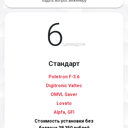
Задать вопрос инженеру
6
/цилиндров
Стандарт
Poletron F-3.6
Digitronic Valtec
OMVL Saver
Lovato
Alpfa, GFI
Стоимость установки без
баллона 38 350 рублей