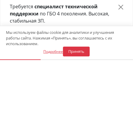
Требуется
специалист технической
поддержки
по ГБО 4 поколения. Высокая,
стабильная ЗП.
Отправьте своё резюме в форме ниже 👇
Мы используем файлы cookie для аналитики и улучшения
работы сайта. Нажимая «Принять», вы соглашаетесь с их
Откликнуться на вакансию
использованием.
Принять
Подробнее