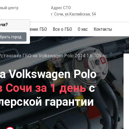
сный центр
Адрес СТО
г. Сочи, ул.Каспийская, 54
очи?
Услуги
Обучение ГБО
Все о ГБО
О нас
Контакты
брать город
Установка ГБО на Volkswagen Polo 2014 1.6 105 лс
а Volkswagen Polo
в Сочи за 1 день
с
лерской гарантии