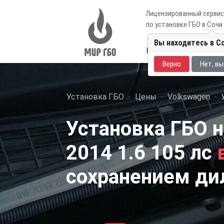
Лицензированный серви
по установке ГБО
в Сочи
Вы находитесь в С
Каталог авто
Цены
Верно
Нет, вы
Установка ГБО
Цены
Volkswagen
Установка ГБО н
2014 1.6 105 лс
сохранением ди