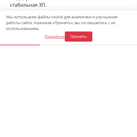
стабильная ЗП.
Отправьте своё резюме в форме ниже 👇
Мы используем файлы cookie для аналитики и улучшения
работы сайта. Нажимая «Принять», вы соглашаетесь с их
Откликнуться на вакансию
использованием.
Принять
Подробнее
«Центр газового оборудования»