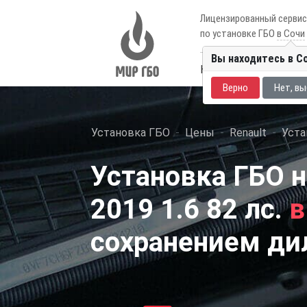
Лицензированный серви
по установке ГБО
в Сочи
Вы находитесь в С
Каталог авто
Цены
Верно
Нет, вы
Установка ГБО
Цены
Renault
Уста
Установка ГБО н
2019 1.6 82 лс.
в
сохранением ди