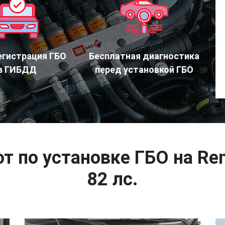
егистрация ГБО
Бесплатная диагностика
в ГИБДД
перед установкой ГБО
т по установке ГБО на Ren
82 лс.