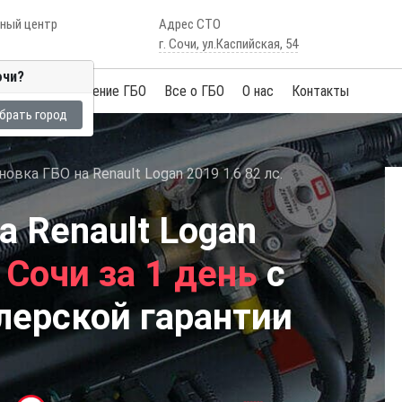
сный центр
Адрес СТО
г. Сочи, ул.Каспийская, 54
очи?
Услуги
Обучение ГБО
Все о ГБО
О нас
Контакты
брать город
новка ГБО на Renault Logan 2019 1.6 82 лс.
а Renault Logan
 Сочи за 1 день
с
лерской гарантии