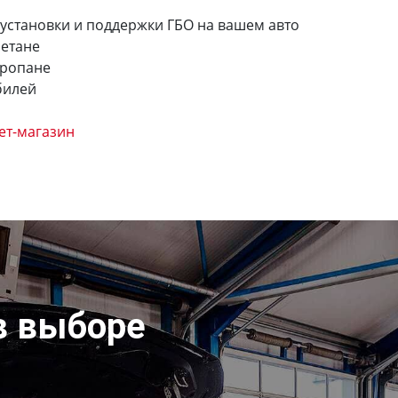
 установки и поддержки ГБО на вашем авто
метане
пропане
билей
ет-магазин
в выборе