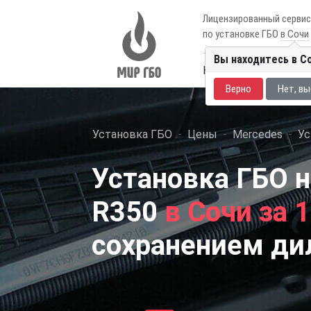
Лицензированный серви
по установке ГБО
в Сочи
Вы находитесь в С
Каталог авто
Цены
Верно
Нет, вы
Установка ГБО
Цены
Mercedes
Ус
Установка ГБО н
R350
в Сочи за 
сохранением ди