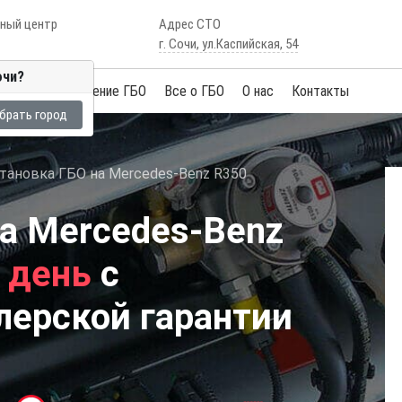
сный центр
Адрес СТО
г. Сочи, ул.Каспийская, 54
очи?
Услуги
Обучение ГБО
Все о ГБО
О нас
Контакты
брать город
тановка ГБО на Mercedes-Benz R350
а Mercedes-Benz
1 день
с
лерской гарантии