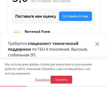
Требуется
специалист технической
поддержки
по ГБО 4 поколения. Высокая,
стабильная ЗП.
Отправьте своё резюме в форме ниже 👇
Мы используем файлы cookie для аналитики и улучшения
работы сайта. Нажимая «Принять», вы соглашаетесь с их
Откликнуться на вакансию
использованием.
Принять
Подробнее