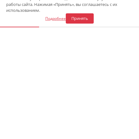
работы сайта. Нажимая «Принять», вы соглашаетесь с их
Откликнуться на вакансию
использованием.
Принять
Подробнее
«Центр газового оборудования»
Адрес СТО в Сочи
:
ул. Каспийская 54а
—
8 (900) 241-43-30