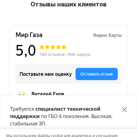
Отзывы наших клиентов
Требуется
специалист технической
поддержки
по ГБО 4 поколения. Высокая,
стабильная ЗП.
Отправьте своё резюме в форме ниже 👇
Мы используем файлы cookie для аналитики и улучшения