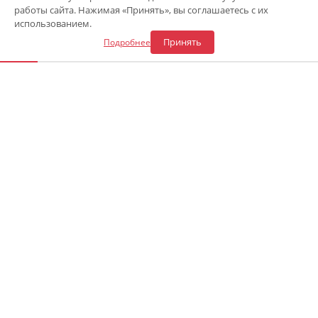
Мы используем файлы cookie для аналитики и улучшения
работы сайта. Нажимая «Принять», вы соглашаетесь с их
Откликнуться на вакансию
использованием.
Принять
Подробнее
«Центр газового оборудования»
Адрес СТО в Сочи
:
ул. Каспийская 54а
—
8 (900) 241-43-30