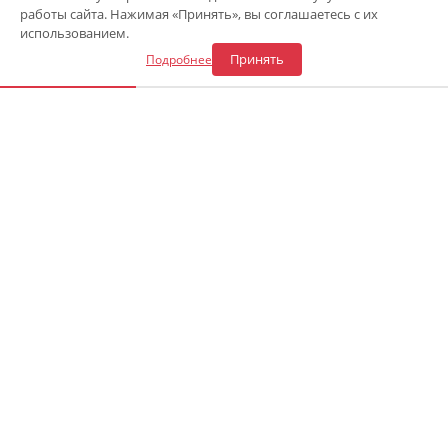
работы сайта. Нажимая «Принять», вы соглашаетесь с их
Откликнуться на вакансию
использованием.
Принять
Подробнее
«Центр газового оборудования»
Адрес СТО в Сочи
:
ул. Каспийская 54а
—
8 (900) 241-43-30