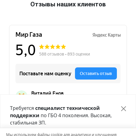
Отзывы наших клиентов
Требуется
специалист технической
поддержки
по ГБО 4 поколения. Высокая,
стабильная ЗП.
Отправьте своё резюме в форме ниже 👇
Мы используем файлы cookie для аналитики и улучшения