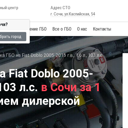
сный центр
Адрес СТО
г. Сочи, ул.Каспийская, 54
очи?
Услуги
Обучение ГБО
Все о ГБО
О нас
Контакты
брать город
 ГБО на Fiat Doblo 2005-2015 г.в., 1,6 л., 103 л.с.
 Fiat Doblo 2005-
 103 л.с.
в Сочи за 1
ием дилерской