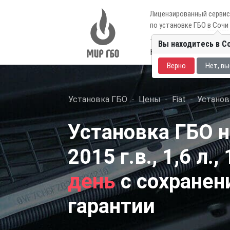
Лицензированный серви
по установке ГБО
в Сочи
Вы находитесь в С
Каталог авто
Цены
Верно
Нет, вы
Установка ГБО
Цены
Fiat
Установка
Установка ГБО на
2015 г.в., 1,6 л.,
день
с сохранен
гарантии