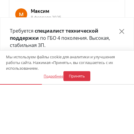
Требуется
специалист технической
поддержки
по ГБО 4 поколения. Высокая,
стабильная ЗП.
Отправьте своё резюме в форме ниже 👇
Мы используем файлы cookie для аналитики и улучшения
работы сайта. Нажимая «Принять», вы соглашаетесь с их
Откликнуться на вакансию
использованием.
Принять
Подробнее
«Центр газового оборудования»
Адрес СТО в Сочи
:
ул. Каспийская 54а
—
8 (900) 241-43-30
Режим работы
09:00 - 18:00 (Пн.-Сб.)