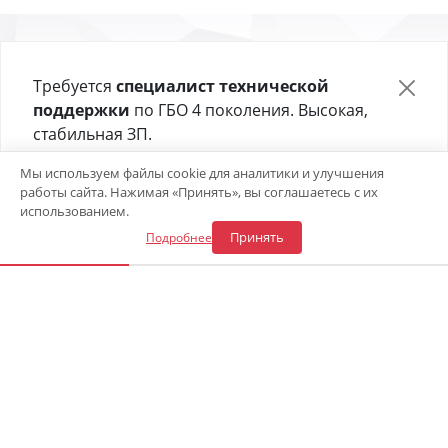
«Центр газового оборудования»
Требуется
специалист технической
поддержки
по ГБО 4 поколения. Высокая,
стабильная ЗП.
Адрес СТО в Сочи
:
ул. Каспийская 54а
—
8 (900) 241-43-30
Отправьте своё резюме в форме ниже 👇
Мы используем файлы cookie для аналитики и улучшения
работы сайта. Нажимая «Принять», вы соглашаетесь с их
Режим работы
09:00 - 18:00 (Пн.-Сб.)
Откликнуться на вакансию
использованием.
Принять
Подробнее
E-mail
info@mirgbo.ru
Оставить заявку