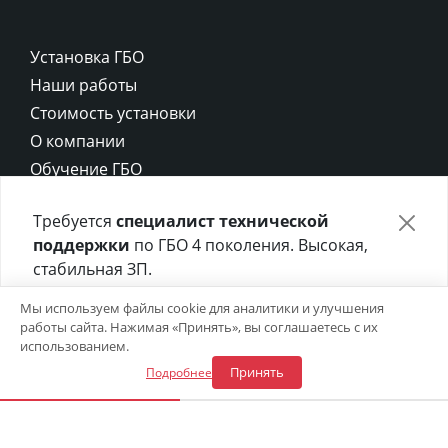
Установка ГБО
Наши работы
Стоимость установки
О компании
Обучение ГБО
Контакты
Требуется
специалист технической
Карта сайта
поддержки
по ГБО 4 поколения. Высокая,
Политика конфиденциальности
стабильная ЗП.
Политика cookie
Отправьте своё резюме в форме ниже 👇
Мы используем файлы cookie для аналитики и улучшения
работы сайта. Нажимая «Принять», вы соглашаетесь с их
Откликнуться на вакансию
использованием.
Принять
Подробнее