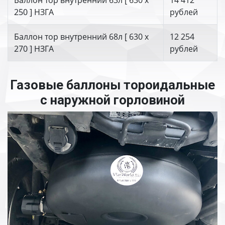
Баллон тор внутренний 63л [ 630 х
14 412
250 ] НЗГА
рублей
Баллон тор внутренний 68л [ 630 х
12 254
270 ] НЗГА
рублей
Газовые баллоны тороидальные
с наружной горловиной