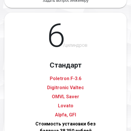
Задать вопрос инженеру
6
/цилиндров
Стандарт
Poletron F-3.6
Digitronic Valtec
OMVL Saver
Lovato
Alpfa, GFI
Стоимость установки без
баллона 38 350 рублей