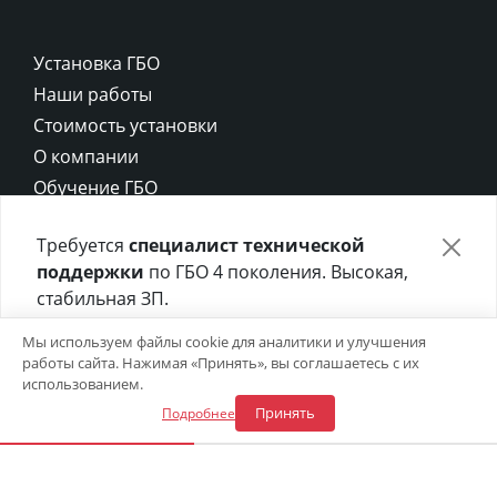
Установка ГБО
Наши работы
Стоимость установки
О компании
Обучение ГБО
Контакты
Требуется
специалист технической
Карта сайта
поддержки
по ГБО 4 поколения. Высокая,
Политика конфиденциальности
стабильная ЗП.
Политика cookie
Отправьте своё резюме в форме ниже 👇
Мы используем файлы cookie для аналитики и улучшения
работы сайта. Нажимая «Принять», вы соглашаетесь с их
Откликнуться на вакансию
использованием.
Принять
Подробнее