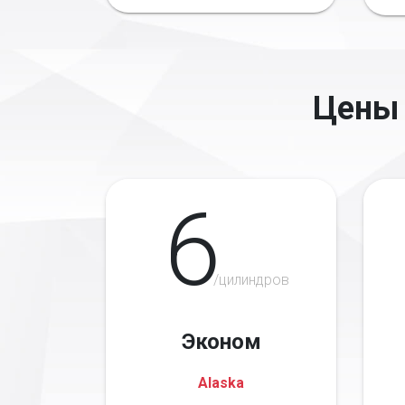
Цены 
6
/цилиндров
Эконом
Alaska