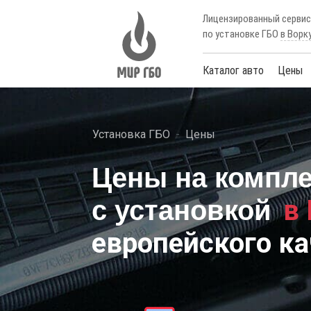
Лицензированный серви
по установке ГБО
в Ворк
Каталог авто
Цены
Установка ГБО
Цены
Цены на компл
в
с установкой
европейского ка