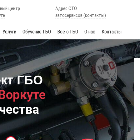
сный центр
Адрес СТО
уте
автосервисов (контакты)
Услуги
Обучение ГБО
Все о ГБО
О нас
Контакты
ект ГБО
 Воркуте
чества