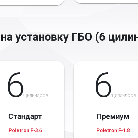
на установку ГБО (6 цили
6
6
/цилиндров
/цилиндров
Стандарт
Премиум
Poletron F-3.6
Poletron F-1.8