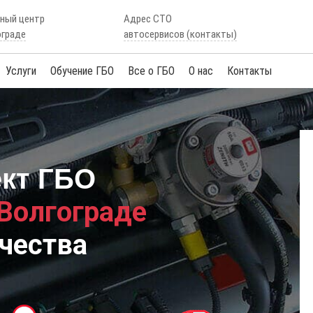
сный центр
Адрес СТО
ограде
автосервисов (контакты)
Услуги
Обучение ГБО
Все о ГБО
О нас
Контакты
ект ГБО
 Волгограде
чества