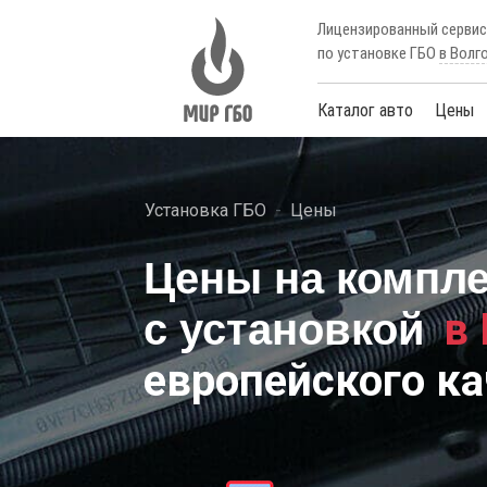
Лицензированный серви
по установке ГБО
в Волг
Каталог авто
Цены
Установка ГБО
Цены
Цены на компл
в
с установкой
европейского ка