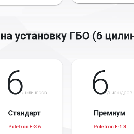
на установку ГБО (6 цили
6
6
/цилиндров
/цилиндров
Стандарт
Премиум
Poletron F-3.6
Poletron F-1.8