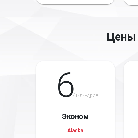
Цены 
6
/цилиндров
Эконом
Alaska