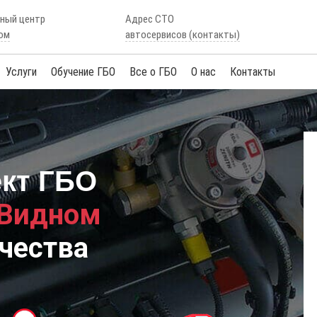
сный центр
Адрес СТО
ом
автосервисов (контакты)
Услуги
Обучение ГБО
Все о ГБО
О нас
Контакты
ект ГБО
 Видном
чества