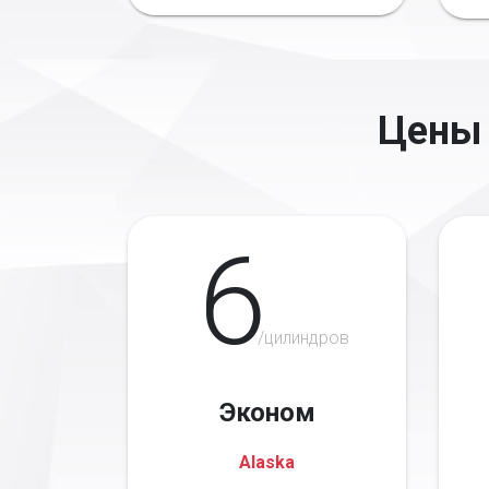
Цены 
6
/цилиндров
Эконом
Alaska