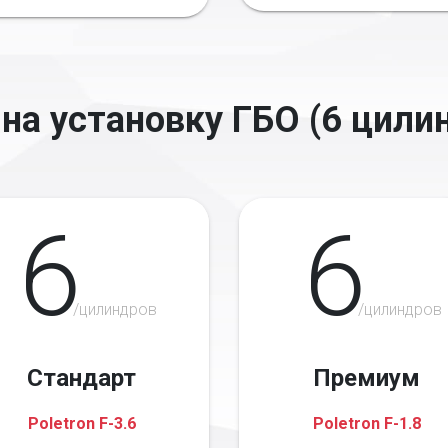
на установку ГБО (6 цили
6
6
/цилиндров
/цилиндров
Стандарт
Премиум
Poletron F-3.6
Poletron F-1.8