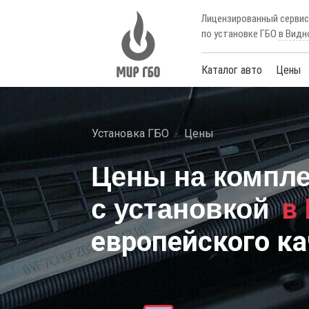
Лицензированный серви
по установке ГБО
в Видн
Каталог авто
Цены
Установка ГБО
Цены
Цены на компл
в
с установкой
европейского ка