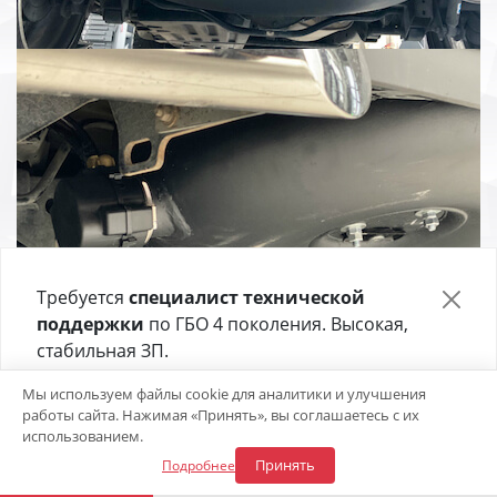
Требуется
специалист технической
поддержки
по ГБО 4 поколения. Высокая,
стабильная ЗП.
Отправьте своё резюме в форме ниже 👇
Мы используем файлы cookie для аналитики и улучшения
работы сайта. Нажимая «Принять», вы соглашаетесь с их
Откликнуться на вакансию
использованием.
Принять
Подробнее