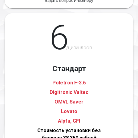
Задать вопрос инженеру
6
/цилиндров
Стандарт
Poletron F-3.6
Digitronic Valtec
OMVL Saver
Lovato
Alpfa, GFI
Стоимость установки без
баллона 38 350 рублей