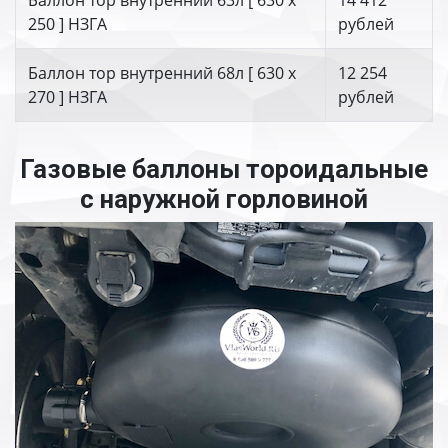
Баллон тор внутренний 63л [ 630 х
14 412
250 ] НЗГА
рублей
Баллон тор внутренний 68л [ 630 х
12 254
270 ] НЗГА
рублей
Газовые баллоны тороидальные
с наружной горловиной