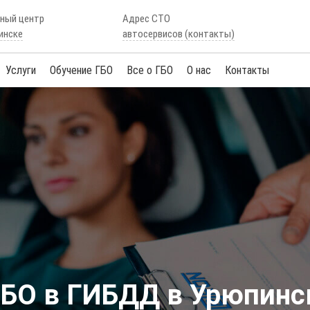
сный центр
Адрес СТО
инске
автосервисов (контакты)
Услуги
Обучение ГБО
Все о ГБО
О нас
Контакты
ГБО в ГИБДД в Урюпинс