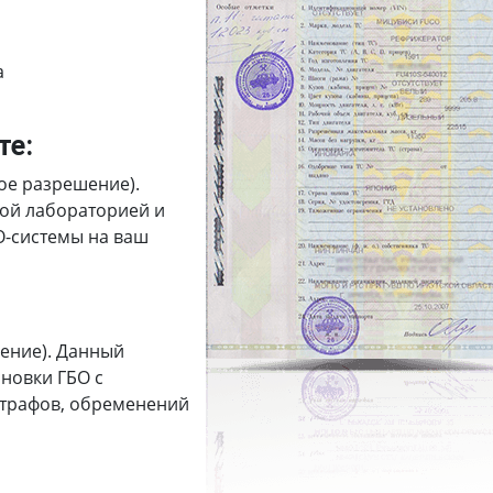
а
те:
ое разрешение).
ной лабораторией и
О-системы на ваш
ение). Данный
новки ГБО с
штрафов, обременений