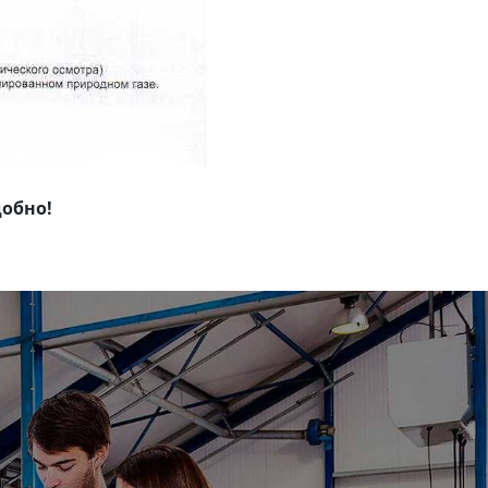
добно!