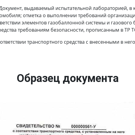
Документ, выдаваемый испытательной лабораторией, в 
томобиля; отметка о выполнении требований организаци
ветствии элементов газобаллонной системы и газового 
редства требованиям безопасности, прописанным в ТР ТС
оответствии транспортного средства с внесенными в не
Образец документа