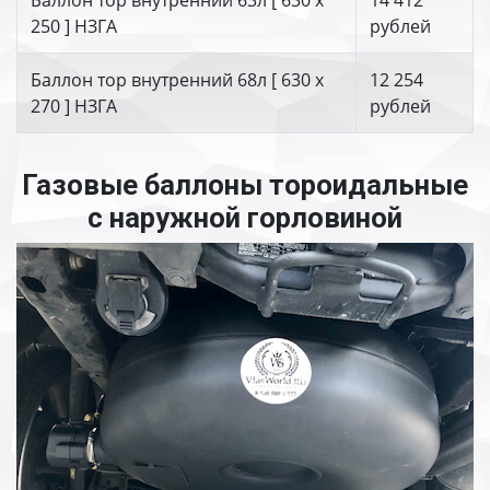
Баллон тор внутренний 63л [ 630 х
14 412
250 ] НЗГА
рублей
Баллон тор внутренний 68л [ 630 х
12 254
270 ] НЗГА
рублей
Газовые баллоны тороидальные
с наружной горловиной