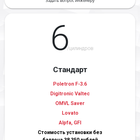
Задать вопрос инженеру
6
/цилиндров
Стандарт
Poletron F-3.6
Digitronic Valtec
OMVL Saver
Lovato
Alpfa, GFI
Стоимость установки без
баллона 38 350 рублей