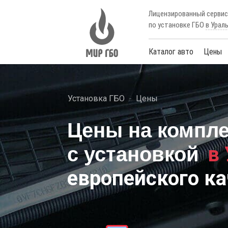
Лицензированный серви
по установке ГБО
в Урал
Каталог авто
Цены
Установка ГБО
Цены
Цены на компл
в
с установкой
европейского ка