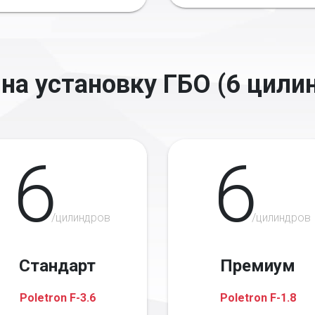
на установку ГБО (6 цили
6
6
/цилиндров
/цилиндров
Стандарт
Премиум
Poletron F-3.6
Poletron F-1.8