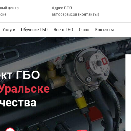
сный центр
Адрес СТО
ьске
автосервисов (контакты)
Услуги
Обучение ГБО
Все о ГБО
О нас
Контакты
ект ГБО
 Уральске
чества