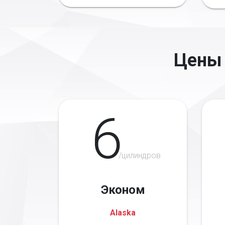
Цены 
6
/цилиндров
Эконом
Alaska