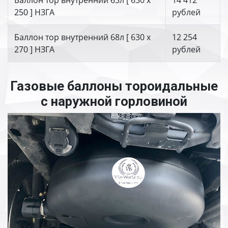
Баллон тор внутренний 63л [ 630 х
14 412
250 ] НЗГА
рублей
Баллон тор внутренний 68л [ 630 х
12 254
270 ] НЗГА
рублей
Газовые баллоны тороидальные
с наружной горловиной