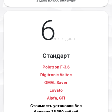
Задать вопрос инженеру
6
/цилиндров
Стандарт
Poletron F-3.6
Digitronic Valtec
OMVL Saver
Lovato
Alpfa, GFI
Стоимость установки без
баллона 38 350 рублей