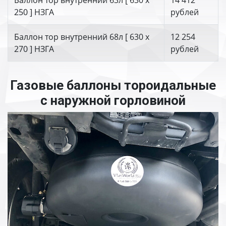
Баллон тор внутренний 63л [ 630 х
14 412
250 ] НЗГА
рублей
Баллон тор внутренний 68л [ 630 х
12 254
270 ] НЗГА
рублей
Газовые баллоны тороидальные
с наружной горловиной