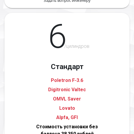
Задать вопрос инженеру
6
/цилиндров
Стандарт
Poletron F-3.6
Digitronic Valtec
OMVL Saver
Lovato
Alpfa, GFI
Стоимость установки без
баллона 38 350 рублей