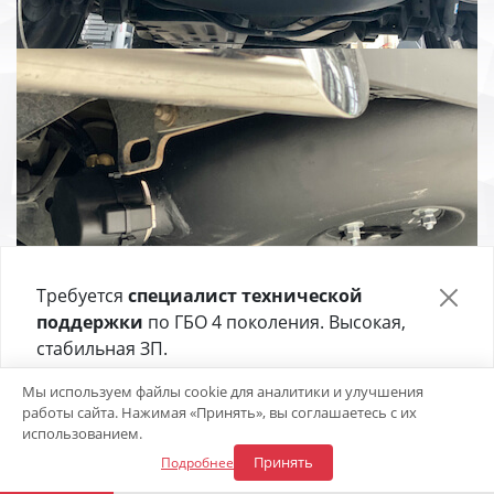
Требуется
специалист технической
поддержки
по ГБО 4 поколения. Высокая,
стабильная ЗП.
Отправьте своё резюме в форме ниже 👇
Мы используем файлы cookie для аналитики и улучшения
работы сайта. Нажимая «Принять», вы соглашаетесь с их
Откликнуться на вакансию
использованием.
Принять
Подробнее