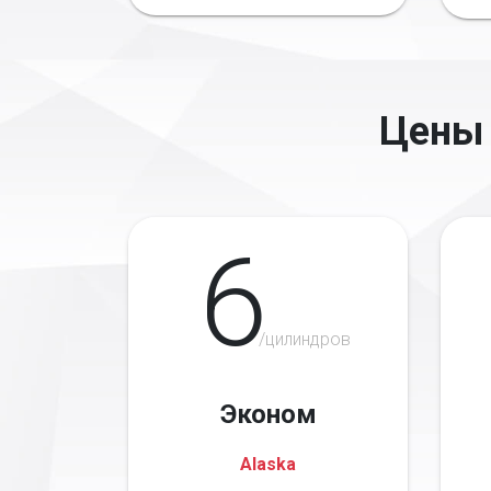
Цены 
6
/цилиндров
Эконом
Alaska