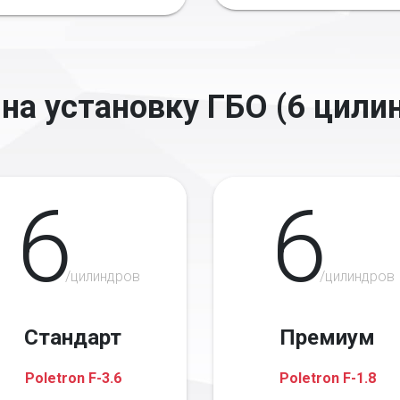
на установку ГБО (6 цили
6
6
/цилиндров
/цилиндров
Стандарт
Премиум
Poletron F-3.6
Poletron F-1.8