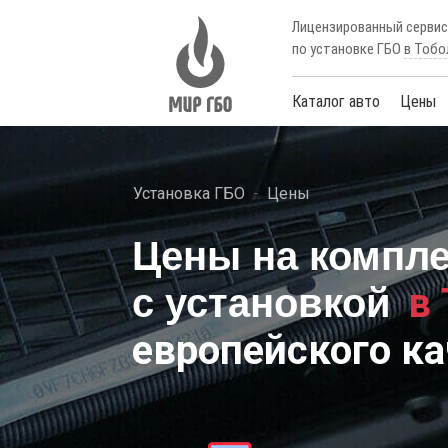
Лицензированный серви
по установке ГБО
в Тобо
Каталог авто
Цены
Установка ГБО
Цены
Цены на компл
в
с установкой
европейского ка