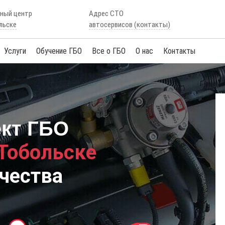
сный центр
Адрес СТО
льске
автосервисов (контакты)
Услуги
Обучение ГБО
Все о ГБО
О нас
Контакты
ект ГБО
 Тобольске
чества