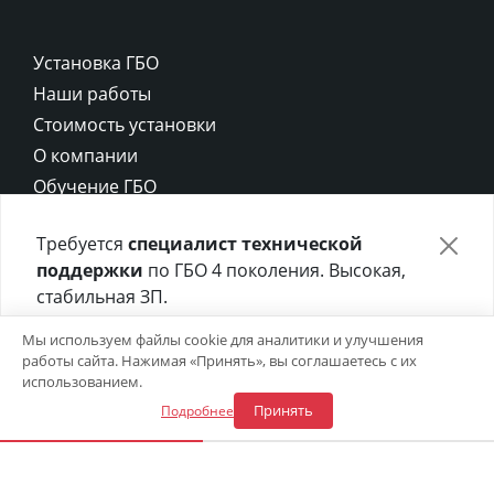
Установка ГБО
Наши работы
Стоимость установки
О компании
Обучение ГБО
Контакты
Требуется
специалист технической
Карта сайта
поддержки
по ГБО 4 поколения. Высокая,
Политика конфиденциальности
стабильная ЗП.
Политика cookie
Отправьте своё резюме в форме ниже 👇
Мы используем файлы cookie для аналитики и улучшения
работы сайта. Нажимая «Принять», вы соглашаетесь с их
Откликнуться на вакансию
использованием.
Принять
Подробнее