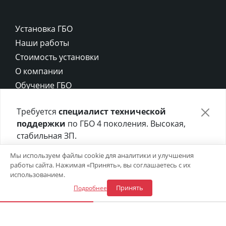
Установка ГБО
Наши работы
Стоимость установки
О компании
Обучение ГБО
Контакты
Требуется
специалист технической
Карта сайта
поддержки
по ГБО 4 поколения. Высокая,
Политика конфиденциальности
стабильная ЗП.
Политика cookie
Отправьте своё резюме в форме ниже 👇
Мы используем файлы cookie для аналитики и улучшения
работы сайта. Нажимая «Принять», вы соглашаетесь с их
Откликнуться на вакансию
использованием.
Принять
Подробнее