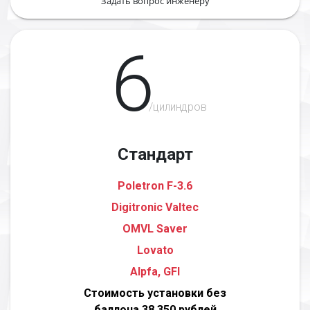
Задать вопрос инженеру
6
/цилиндров
Стандарт
Poletron F-3.6
Digitronic Valtec
OMVL Saver
Lovato
Alpfa, GFI
Стоимость установки без
баллона 38 350 рублей