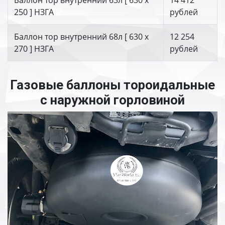
Баллон тор внутренний 63л [ 630 х
14 412
250 ] НЗГА
рублей
Баллон тор внутренний 68л [ 630 х
12 254
270 ] НЗГА
рублей
Газовые баллоны тороидальные
с наружной горловиной