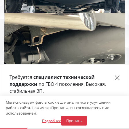
Требуется
специалист технической
поддержки
по ГБО 4 поколения. Высокая,
стабильная ЗП.
Отправьте своё резюме в форме ниже 👇
Мы используем файлы cookie для аналитики и улучшения
работы сайта. Нажимая «Принять», вы соглашаетесь с их
Откликнуться на вакансию
использованием.
Принять
Подробнее