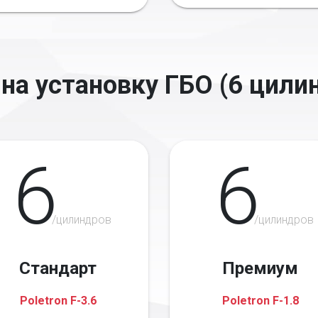
на установку ГБО (6 цили
6
6
/цилиндров
/цилиндров
Стандарт
Премиум
Poletron F-3.6
Poletron F-1.8