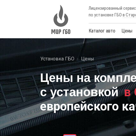
Лицензированный серви
по установке ГБО
в Стар
Каталог авто
Цены
Установка ГБО
Цены
Цены на компл
в
с установкой
европейского ка