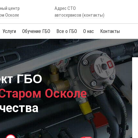
сный центр
Адрес СТО
ом Осколе
автосервисов (контакты)
Услуги
Обучение ГБО
Все о ГБО
О нас
Контакты
ект ГБО
 Старом Осколе
чества