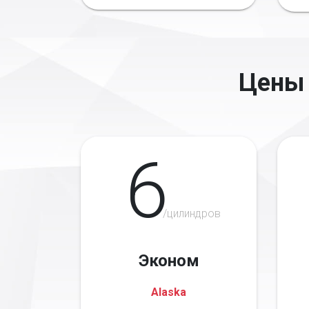
Цены 
6
/цилиндров
Эконом
Alaska