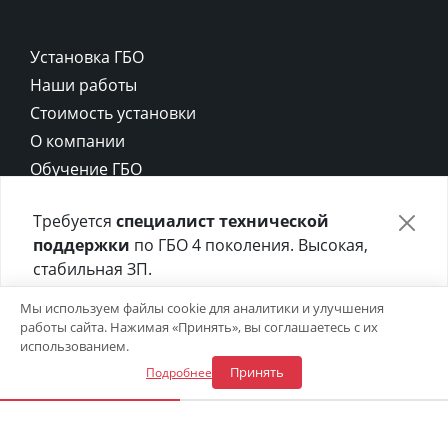
Установка ГБО
Наши работы
Стоимость установки
О компании
Обучение ГБО
Контакты
Требуется
специалист технической
Карта сайта
поддержки
по ГБО 4 поколения. Высокая,
Политика конфиденциальности
стабильная ЗП.
Политика cookie
Отправьте своё резюме в форме ниже 👇
Мы используем файлы cookie для аналитики и улучшения
работы сайта. Нажимая «Принять», вы соглашаетесь с их
Откликнуться на вакансию
использованием.
Принять
Подробнее