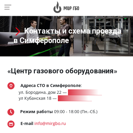
Контакты и схема проезда
в Симферополе
«Центр газового оборудования»
Адреса СТО в Симферополе
:
ул. Бородина, дом 22
—
8 (978) 113-13-70
ул Кубанская 18
—
8 (978) 809-90-28
Режим работы
09:00 - 18:00 (Пн.-Сб.)
E-mail
info@mirgbo.ru