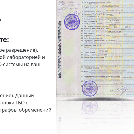
а
те:
ое разрешение).
ной лабораторией и
О-системы на ваш
ение). Данный
новки ГБО с
штрафов, обременений