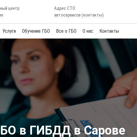
сный центр
Адрес СТО
ве
автосервисов (контакты)
Услуги
Обучение ГБО
Все о ГБО
О нас
Контакты
БО в ГИБДД в Сарове