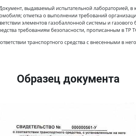
Документ, выдаваемый испытательной лабораторией, в 
томобиля; отметка о выполнении требований организаци
ветствии элементов газобаллонной системы и газового 
редства требованиям безопасности, прописанным в ТР ТС
оответствии транспортного средства с внесенными в не
Образец документа