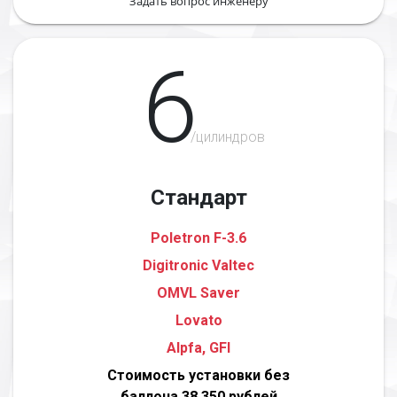
Задать вопрос инженеру
6
/цилиндров
Стандарт
Poletron F-3.6
Digitronic Valtec
OMVL Saver
Lovato
Alpfa, GFI
Стоимость установки без
баллона 38 350 рублей