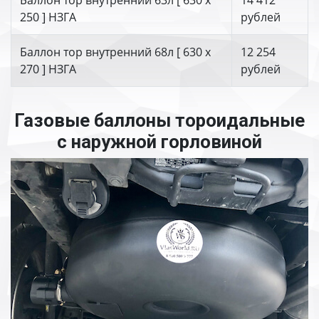
Баллон тор внутренний 63л [ 630 х
14 412
250 ] НЗГА
рублей
Баллон тор внутренний 68л [ 630 х
12 254
270 ] НЗГА
рублей
Газовые баллоны тороидальные
с наружной горловиной