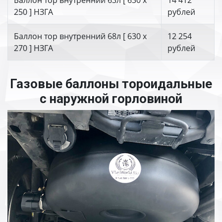
Баллон тор внутренний 63л [ 630 х
14 412
250 ] НЗГА
рублей
Баллон тор внутренний 68л [ 630 х
12 254
270 ] НЗГА
рублей
Газовые баллоны тороидальные
с наружной горловиной