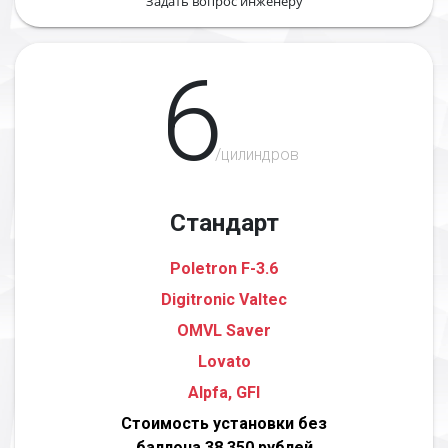
Задать вопрос инженеру
6
/цилиндров
Стандарт
Poletron F-3.6
Digitronic Valtec
OMVL Saver
Lovato
Alpfa, GFI
Стоимость установки без
баллона 38 350 рублей