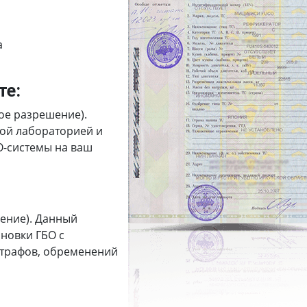
а
те:
ое разрешение).
ной лабораторией и
О-системы на ваш
ение). Данный
новки ГБО с
штрафов, обременений