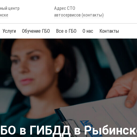
сный центр
Адрес СТО
нске
автосервисов (контакты)
Услуги
Обучение ГБО
Все о ГБО
О нас
Контакты
ГБО в ГИБДД в Рыбинск