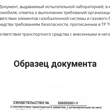
Документ, выдаваемый испытательной лабораторией, в 
томобиля; отметка о выполнении требований организаци
ветствии элементов газобаллонной системы и газового 
редства требованиям безопасности, прописанным в ТР ТС
оответствии транспортного средства с внесенными в не
Образец документа