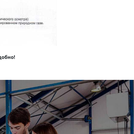
добно!