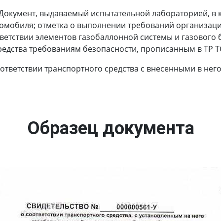
Документ, выдаваемый испытательной лабораторией, в 
томобиля; отметка о выполнении требований организаци
ветствии элементов газобаллонной системы и газового 
редства требованиям безопасности, прописанным в ТР ТС
оответствии транспортного средства с внесенными в не
Образец документа