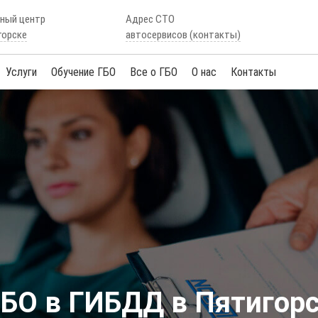
сный центр
Адрес СТО
горске
автосервисов (контакты)
Услуги
Обучение ГБО
Все о ГБО
О нас
Контакты
БО в ГИБДД в Пятигор