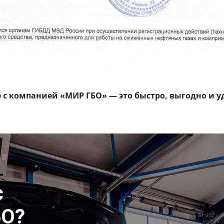
е с компанией «МИР ГБО» — это быстро, выгодно и у
с
БО?