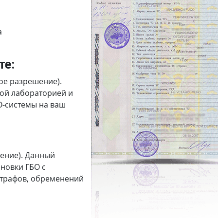
а
те:
ое разрешение).
ной лабораторией и
О-системы на ваш
ение). Данный
новки ГБО с
штрафов, обременений