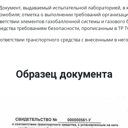
Документ, выдаваемый испытательной лабораторией, в 
томобиля; отметка о выполнении требований организаци
ветствии элементов газобаллонной системы и газового 
редства требованиям безопасности, прописанным в ТР ТС
оответствии транспортного средства с внесенными в не
Образец документа