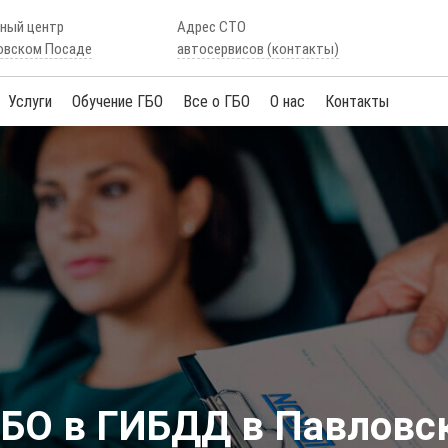
сный центр
Адрес СТО
овском Посаде
автосервисов (контакты)
Услуги
Обучение ГБО
Все о ГБО
О нас
Контакты
ГБО в ГИБДД в Павловс