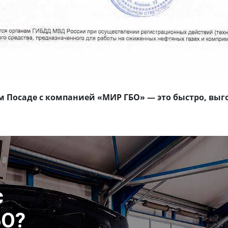
м Посаде с компанией «МИР ГБО» — это быстро, выг
с
БО?