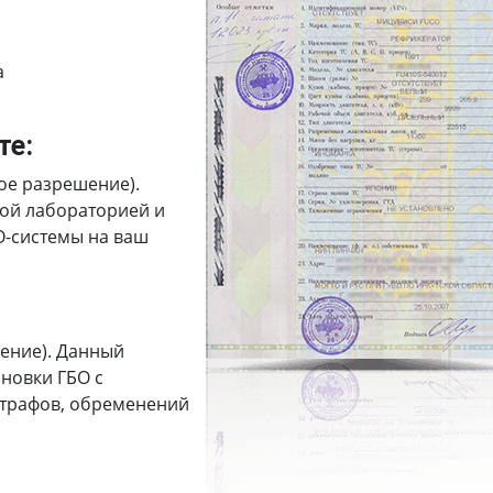
а
те:
ое разрешение).
ной лабораторией и
О-системы на ваш
ение). Данный
новки ГБО с
штрафов, обременений