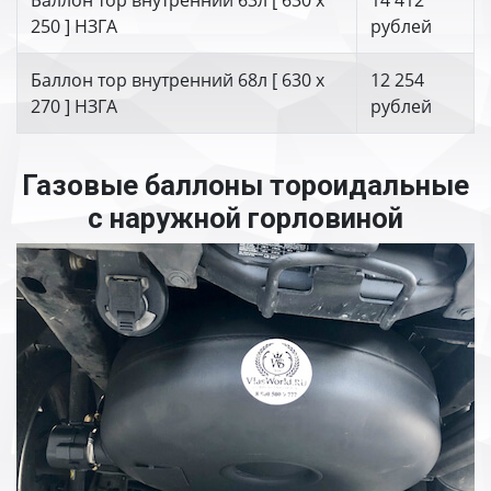
Баллон тор внутренний 63л [ 630 х
14 412
250 ] НЗГА
рублей
Баллон тор внутренний 68л [ 630 х
12 254
270 ] НЗГА
рублей
Газовые баллоны тороидальные
с наружной горловиной