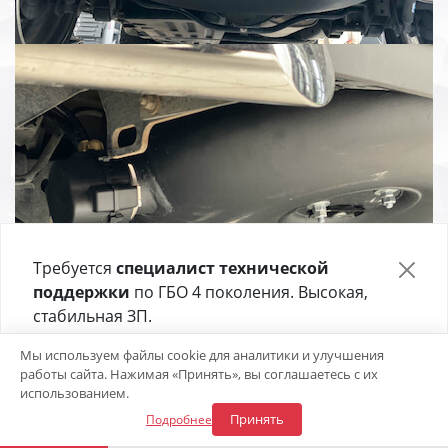
Требуется
специалист технической
поддержки
по ГБО 4 поколения. Высокая,
стабильная ЗП.
Отправьте своё резюме в форме ниже 👇
Мы используем файлы cookie для аналитики и улучшения
работы сайта. Нажимая «Принять», вы соглашаетесь с их
Откликнуться на вакансию
использованием.
Принять
Подробнее