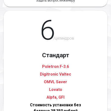
Задать вопрос инженеру
6
/цилиндров
Стандарт
Poletron F-3.6
Digitronic Valtec
OMVL Saver
Lovato
Alpfa, GFI
Стоимость установки без
баллона 38 350 рублей