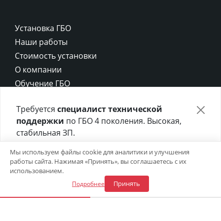
Установка ГБО
Наши работы
Стоимость установки
О компании
Обучение ГБО
Контакты
Требуется
специалист технической
Карта сайта
поддержки
по ГБО 4 поколения. Высокая,
Политика конфиденциальности
стабильная ЗП.
Политика cookie
Отправьте своё резюме в форме ниже 👇
Мы используем файлы cookie для аналитики и улучшения
работы сайта. Нажимая «Принять», вы соглашаетесь с их
Откликнуться на вакансию
использованием.
Принять
Подробнее